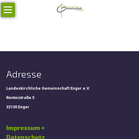
Navigation
Unsere
überspringen
Gemeinschaft
Wer
wir
sind
Was
wir
Adresse
glauben
Unser
Landeskirchliche Gemeinschaft Enger e.V.
Gemeindeleitsatz
Renteistraße 5
Stellenangebote
32130 Enger
Stelle
Impressum +
für
Gemeindeentwicklung
Datenschutz