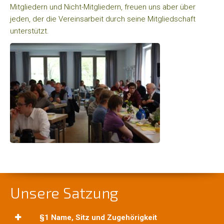
Mitgliedern und Nicht-Mitgliedern, freuen uns aber über
Der
jeden, der die Vereinsarbeit durch seine Mitgliedschaft
Verein
unterstützt.
Das
Netzwerk
Häufige
Fragen
Unsere
Gruppen
Übersicht
Gruppen
Unsere Satzung
Gottesdienst
§1 Name, Sitz und Zugehörigkeit