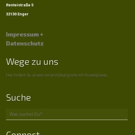
Jugend
Renteistraße 5
32130 Enger
Eltern-
Kind-
Impressum +
Gruppe
Datenschutz
Jugendgruppe
Wege zu uns
Aktionen
+
Hier findest du unsere Veranstaltungsorte mit Routenplaner
.
Termine
Suche
Gemeindefreizeit
Ladiesday
Connect