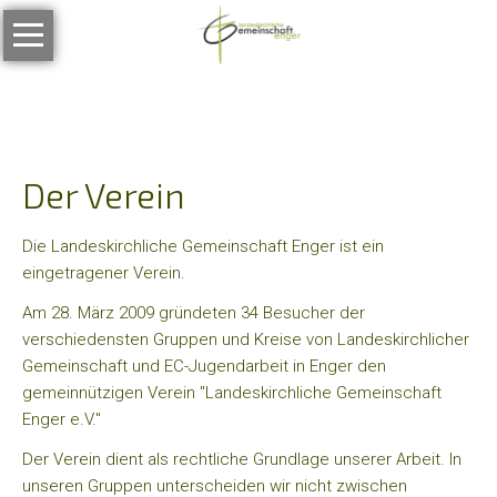
Navigation
Unsere
überspringen
Gemeinschaft
Wer
wir
sind
Der Verein
Was
wir
Die Landeskirchliche Gemeinschaft Enger ist ein
glauben
eingetragener Verein.
Unser
Am 28. März 2009 gründeten 34 Besucher der
Gemeindeleitsatz
verschiedensten Gruppen und Kreise von Landeskirchlicher
Gemeinschaft und EC-Jugendarbeit in Enger den
Stellenangebote
gemeinnützigen Verein "Landeskirchliche Gemeinschaft
Enger e.V."
Stelle
für
Der Verein dient als rechtliche Grundlage unserer Arbeit. In
Gemeindeentwicklung
unseren Gruppen unterscheiden wir nicht zwischen