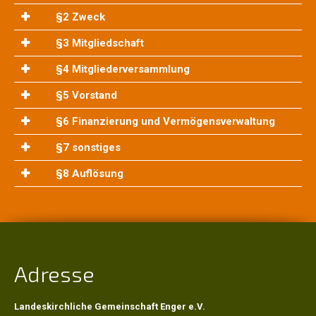
GeCho
§2 Zweck
§3 Mitgliedschaft
Hauskreise
§4 Mitgliederversammlung
§5 Vorstand
Atempause
§6 Finanzierung und Vermögensverwaltung
§7 sonstiges
Gebetskreis
§8 Auflösung
Markt+Zeit
Formular-
Lotsen
Adresse
Kinder
+
Landeskirchliche Gemeinschaft Enger e.V.