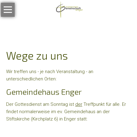
Navigation
Unsere
überspringen
Gemeinschaft
Wer
wir
sind
Wege zu uns
Was
wir
Wir treffen uns - je nach Veranstaltung - an
glauben
unterschiedlichen Orten:
Unser
Gemeindehaus Enger
Gemeindeleitsatz
Der Gottesdienst am Sonntag ist
der
Treffpunkt für alle. Er
Stellenangebote
findet normalerweise im ev. Gemeindehaus an der
Stelle
Stiftskirche (Kirchplatz 6) in Enger statt:
für
Gemeindeentwicklung