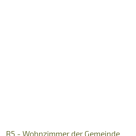
Der
Verein
Das
Netzwerk
Häufige
Fragen
Unsere
Gruppen
Übersicht
Gruppen
Gottesdienst
R5 - Wohnzimmer der Gemeinde