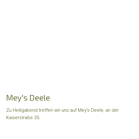
Hoffnungs-
und
Mutmachlieder
Mey's Deele
Zu Heiligabend treffen wir uns auf Mey's Deele, an der
Kaiserstraße 35: