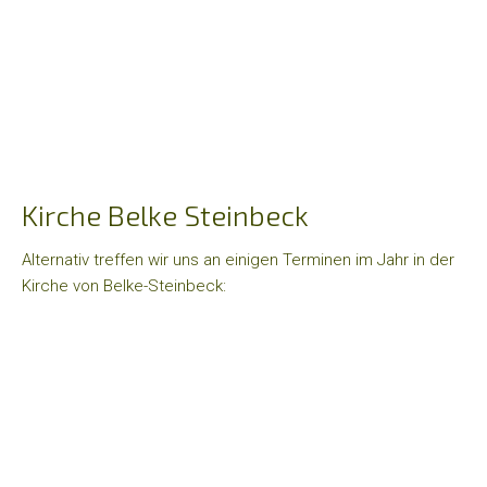
Männerfreizeit
Infos
+
Inhalte
Predigten
Kirche Belke Steinbeck
Mitglied
werden
Alternativ treffen wir uns an einigen Terminen im Jahr in der
Wege
Kirche von Belke-Steinbeck:
zu
uns
R5
-
"Wohnzimmer
der
Gemeinde"