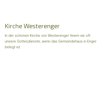
Jugend
Eltern-
Kind-
Kirche Westerenger
Gruppe
In der schönen Kirche von Westerenger feiern wir oft
unsere Gottesdienste, wenn das Gemeindehaus in Enger
Jugendgruppe
belegt ist.
Aktionen
+
Termine
Gemeindefreizeit
Ladiesday