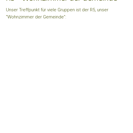
GeCho
Unser Treffpunkt für viele Gruppen ist der R5, unser
"Wohnzimmer der Gemeinde":
Hauskreise
Atempause
Gebetskreis
Markt+Zeit
Formular-
Lotsen
Kinder
+