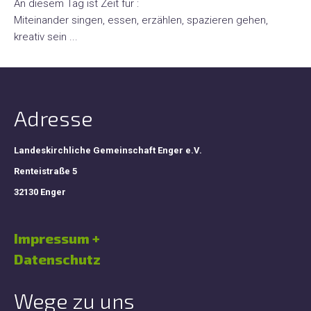
An diesem Tag ist Zeit für :
GeCho
Miteinander singen, essen, erzählen, spazieren gehen,
kreativ sein ...
Hauskreise
Atempause
Adresse
Gebetskreis
Landeskirchliche Gemeinschaft Enger e.V.
Renteistraße 5
Markt+Zeit
32130 Enger
Impressum +
Formular-
Lotsen
Datenschutz
Kinder
Wege zu uns
+