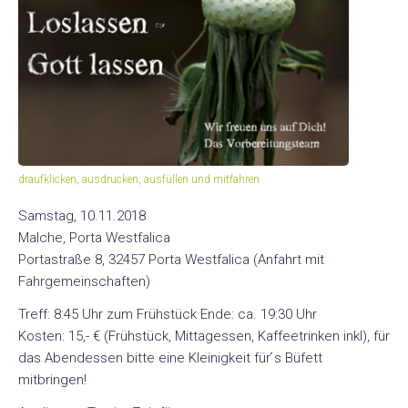
Der
Verein
Das
Netzwerk
Häufige
Fragen
draufklicken, ausdrucken, ausfüllen und mitfahren
Unsere
Samstag, 10.11.2018
Gruppen
Malche, Porta Westfalica
Portastraße 8, 32457 Porta Westfalica (Anfahrt mit
Fahrgemeinschaften)
Übersicht
Gruppen
Treff: 8:45 Uhr zum Frühstück Ende: ca. 19:30 Uhr
Kosten: 15,- € (Frühstück, Mittagessen, Kaffeetrinken inkl), für
das Abendessen bitte eine Kleinigkeit für ́s Büfett
Gottesdienst
mitbringen!