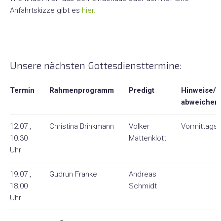
GeCho
Anfahrtskizze gibt es
hier.
Hauskreise
Unsere nächsten Gottesdiensttermine:
Atempause
Termin
Rahmenprogramm
Predigt
Hinweise/
abweichend
Gebetskreis
12.07 ,
Christina Brinkmann
Volker
Vormittagsg
Markt+Zeit
10.30
Mattenklott
Uhr
Formular-
19.07 ,
Gudrun Franke
Andreas
Lotsen
18.00
Schmidt
Uhr
Kinder
+