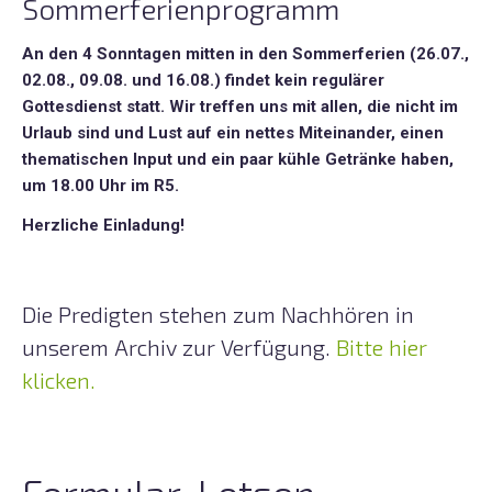
Sommerferienprogramm
Jugend
An den 4 Sonntagen mitten in den Sommerferien (26.07.,
Eltern-
02.08., 09.08. und 16.08.) findet kein regulärer
Kind-
Gottesdienst statt. Wir treffen uns mit allen, die nicht im
Gruppe
Urlaub sind und Lust auf ein nettes Miteinander, einen
thematischen Input und ein paar kühle Getränke haben,
um 18.00 Uhr im R5.
Jugendgruppe
Herzliche Einladung!
Aktionen
+
Termine
Die Predigten stehen zum Nachhören in
unserem Archiv zur Verfügung.
Bitte hier
Gemeindefreizeit
klicken.
Ladiesday