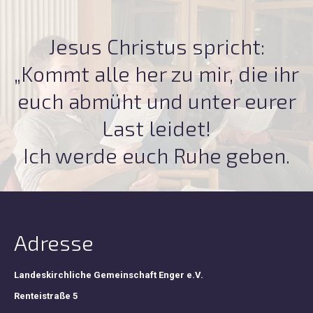
t
Jesus Christus spricht:
V
„Kommt alle her zu mir, die ihr
9.
euch abmüht und unter eurer
Last leidet!
Ich werde euch Ruhe geben.
Adresse
Landeskirchliche Gemeinschaft Enger e.V.
Renteistraße 5