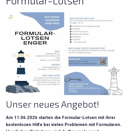
Formular-Lotsen
Männerfreizeit
Infos
+
Inhalte
Predigten
Mitglied
werden
Wege
zu
uns
Unser neues Angebot!
R5
-
"Wohnzimmer
Am 11.06.2026 starten die Formular-Lotsen mit ihrer
der
kostenlosen Hilfe bei vielen Problemen mit Formularen.
Gemeinde"