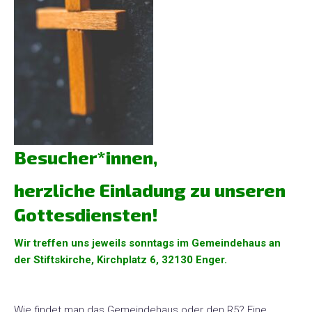
Der
Verein
Das
Netzwerk
Häufige
Fragen
Besucher*innen,
Unsere
Gruppen
herzliche Einladung zu unseren
Gottesdiensten!
Übersicht
Gruppen
Wir treffen uns jeweils sonntags im Gemeindehaus an
der Stiftskirche, Kirchplatz 6, 32130 Enger.
Gottesdienst
Wie findet man das Gemeindehaus oder den R5? Eine