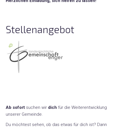
Herzlichen Einladung, sich helfen zu lassen!
Hoffnungs-
und
Mutmachlieder
Stellenangebot
Ab sofort
suchen wir
dich
für die Weiterentwicklung
unserer Gemeinde.
Du möchtest sehen, ob das etwas für dich ist? Dann